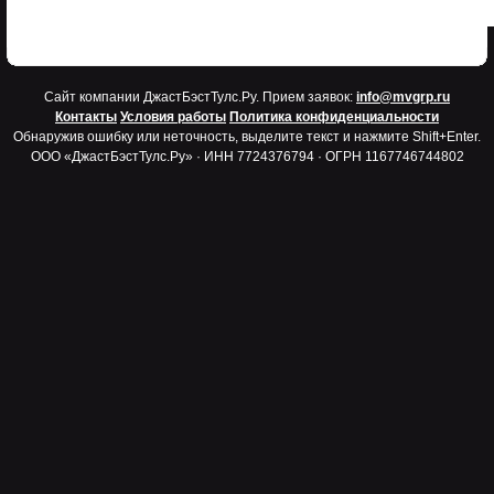
Cайт компании ДжастБэстТулс.Ру. Прием заявок:
info@mvgrp.ru
Контакты
Условия работы
Политика конфиденциальности
Обнаружив ошибку или неточность, выделите текст и нажмите Shift+Enter.
ООО «ДжастБэстТулс.Ру» · ИНН 7724376794 · ОГРН 1167746744802