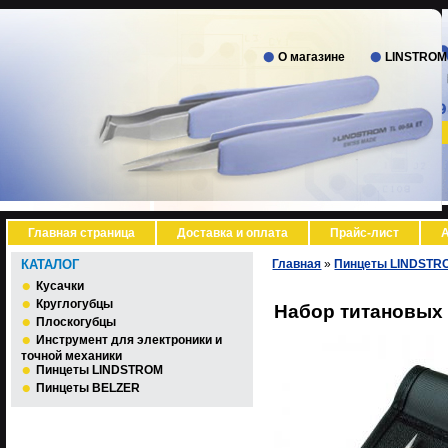
О магазине
LINSTROM
Главная страница
Доставка и оплата
Прайс-лист
А
КАТАЛОГ
Главная
»
Пинцеты LINDSTR
Кусачки
Круглогубцы
Набор титановых 
Плоскогубцы
Инструмент для электроники и
точной механики
Пинцеты LINDSTROM
Пинцеты BELZER