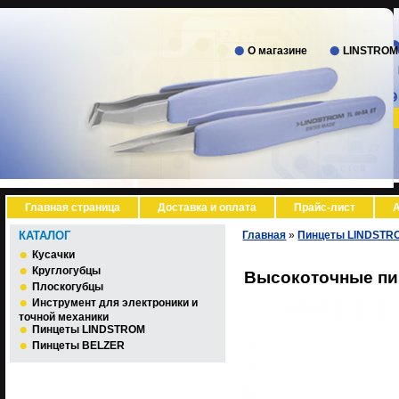
О магазине
LINSTROM
Главная страница
Доставка и оплата
Прайс-лист
А
КАТАЛОГ
Главная
»
Пинцеты LINDSTR
Кусачки
Круглогубцы
Высокоточные пи
Плоскогубцы
Инструмент для электроники и
точной механики
Пинцеты LINDSTROM
Пинцеты BELZER