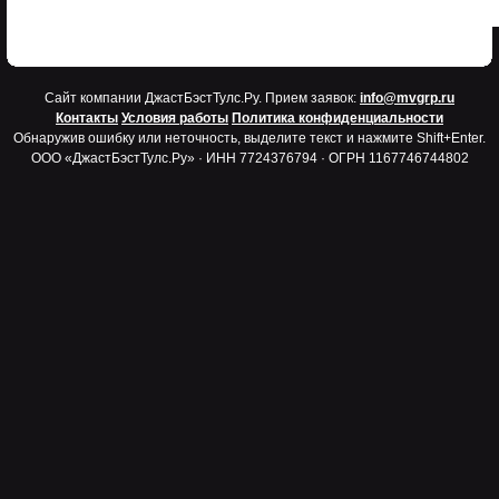
Cайт компании ДжастБэстТулс.Ру. Прием заявок:
info@mvgrp.ru
Контакты
Условия работы
Политика конфиденциальности
Обнаружив ошибку или неточность, выделите текст и нажмите Shift+Enter.
ООО «ДжастБэстТулс.Ру» · ИНН 7724376794 · ОГРН 1167746744802