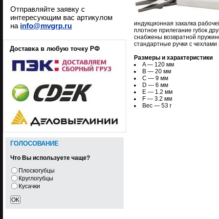
Отправляйте заявку с
интересующим вас артикулом
индукционная закалка рабоче
на
info@mvgrp.ru
плотное прилегание губок др
снабжены возвратной пружино
стандартные ручки с чехлами
Доставка в любую точку РФ
Размеры и характеристики
A — 120 мм
B — 20 мм
C — 9 мм
D — 6 мм
E — 1.2 мм
F — 3.2 мм
Вес — 53 г
ГОЛОСОВАНИЕ
Что Вы используете чаще?
Плоскогубцы
Круглогубцы
Кусачки