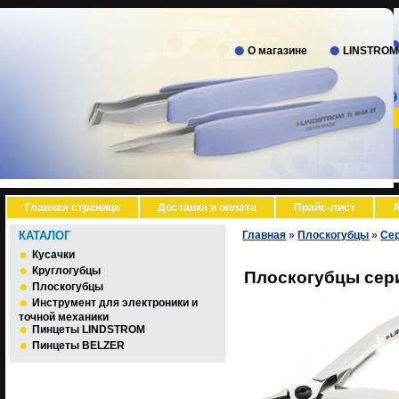
О магазине
LINSTROM
Главная страница
Доставка и оплата
Прайс-лист
А
КАТАЛОГ
Главная
»
Плоскогубцы
»
Се
Кусачки
Круглогубцы
Плоскогубцы сер
Плоскогубцы
Инструмент для электроники и
точной механики
Пинцеты LINDSTROM
Пинцеты BELZER