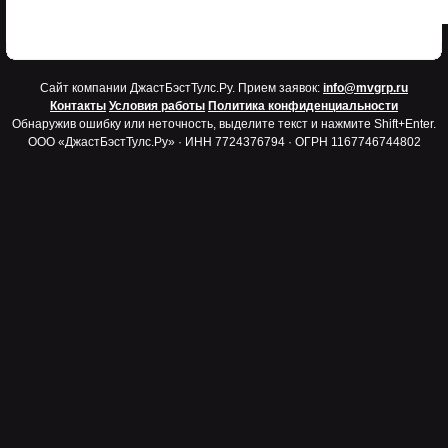
Cайт компании ДжастБэстТулс.Ру. Прием заявок:
info@mvgrp.ru
Контакты
Условия работы
Политика конфиденциальности
Обнаружив ошибку или неточность, выделите текст и нажмите Shift+Enter.
ООО «ДжастБэстТулс.Ру» · ИНН 7724376794 · ОГРН 1167746744802