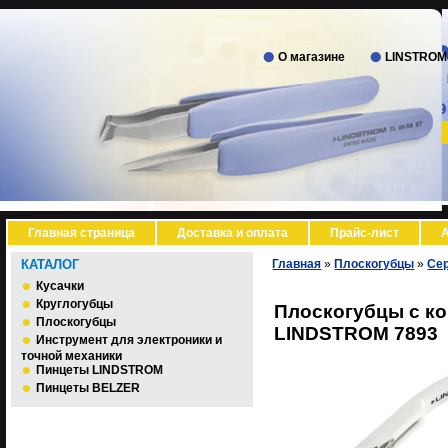
О магазине
LINSTROM
Главная страница
Доставка и оплата
Прайс-лист
А
КАТАЛОГ
Главная
»
Плоскогубцы
»
Се
Кусачки
Круглогубцы
Плоскогубцы с ко
Плоскогубцы
LINDSTROM 7893
Инструмент для электроники и
точной механики
Пинцеты LINDSTROM
Пинцеты BELZER