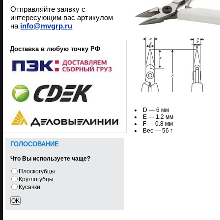
Отправляйте заявку с
интересующим вас артикулом
на
info@mvgrp.ru
Доставка в любую точку РФ
D — 6 мм
E — 1.2 мм
F — 0.8 мм
Вес — 56 г
ГОЛОСОВАНИЕ
Что Вы используете чаще?
Плоскогубцы
Круглогубцы
Кусачки