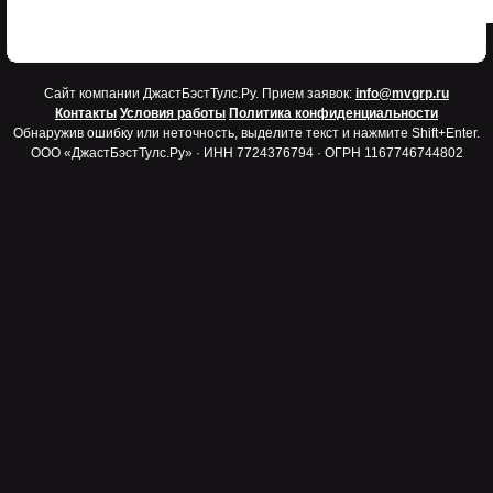
Cайт компании ДжастБэстТулс.Ру. Прием заявок:
info@mvgrp.ru
Контакты
Условия работы
Политика конфиденциальности
Обнаружив ошибку или неточность, выделите текст и нажмите Shift+Enter.
ООО «ДжастБэстТулс.Ру» · ИНН 7724376794 · ОГРН 1167746744802