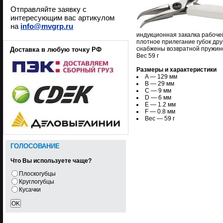
Отправляйте заявку с
интересующим вас артикулом
на
info@mvgrp.ru
индукционная закалка рабоче
плотное прилегание губок др
снабжены возвратной пружино
Доставка в любую точку РФ
Вес 59 г
Размеры и характеристики
A — 129 мм
B — 29 мм
C — 9 мм
D — 6 мм
E — 1.2 мм
F — 0.8 мм
Вес — 59 г
ГОЛОСОВАНИЕ
Что Вы используете чаще?
Плоскогубцы
Круглогубцы
Кусачки