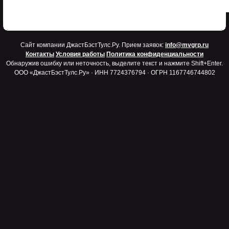
Cайт компании ДжастБэстТулс.Ру. Прием заявок:
info@mvgrp.ru
Контакты
Условия работы
Политика конфиденциальности
Обнаружив ошибку или неточность, выделите текст и нажмите Shift+Enter.
ООО «ДжастБэстТулс.Ру» · ИНН 7724376794 · ОГРН 1167746744802