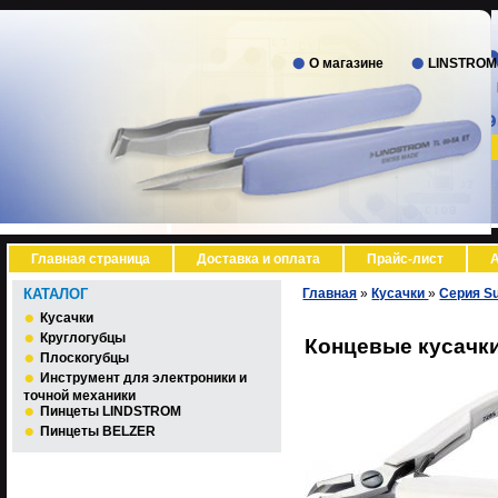
О магазине
LINSTROM
Главная страница
Доставка и оплата
Прайс-лист
А
КАТАЛОГ
Главная
»
Кусачки
»
Серия S
Кусачки
Круглогубцы
Концевые кусачк
Плоскогубцы
Инструмент для электроники и
точной механики
Пинцеты LINDSTROM
Пинцеты BELZER