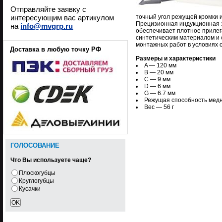
Отправляйте заявку с
интересующим вас артикулом
точный угол режущей кромки 
Прецизионная индукционная 
на
info@mvgrp.ru
обеспечивает плотное прилег
синтетическим материалом и 
монтажных работ в условиях о
Доставка в любую точку РФ
Размеры и характеристики
A — 120 мм
B — 20 мм
C — 9 мм
D — 6 мм
G — 6.7 мм
Режущая способность медн
Вес — 56 г
ГОЛОСОВАНИЕ
Что Вы используете чаще?
Плоскогубцы
Круглогубцы
Кусачки