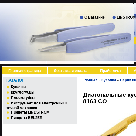
О магазине
LINSTROM
Главная страница
Доставка и оплата
Прайс-лист
А
КАТАЛОГ
Главная
»
Кусачки
»
Серия 8
Кусачки
Круглогубцы
Диагональные кус
Плоскогубцы
8163 CO
Инструмент для электроники и
точной механики
Пинцеты LINDSTROM
Пинцеты BELZER