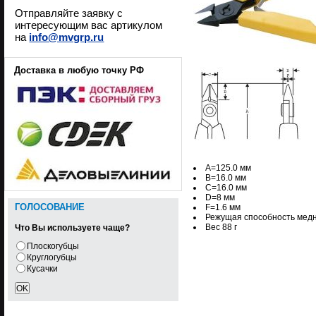
Отправляйте заявку с
интересующим вас артикулом
на
info@mvgrp.ru
Доставка в любую точку РФ
A=125.0 мм
B=16.0 мм
C=16.0 мм
D=8 мм
ГОЛОСОВАНИЕ
F=1.6 мм
Режущая способность медн
Вес 88 г
Что Вы используете чаще?
Плоскогубцы
Круглогубцы
Кусачки