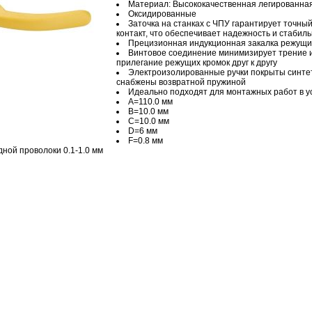
Материал: Высококачественная легированная
Оксидированные
Заточка на станках с ЧПУ гарантирует точны
контакт, что обеспечивает надежность и стабил
Прецизионная индукционная закалка режущи
Винтовое соединение минимизирует трение 
прилегание режущих кромок друг к другу
Электроизолированные ручки покрыты синте
снабжены возвратной пружиной
Идеально подходят для монтажных работ в у
A=110.0 мм
B=10.0 мм
C=10.0 мм
D=6 мм
F=0.8 мм
ной проволоки 0.1-1.0 мм