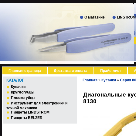
О магазине
LINSTROM
Главная страница
Доставка и оплата
Прайс-лист
А
КАТАЛОГ
Главная
»
Кусачки
»
Серия 8
Кусачки
Круглогубцы
Диагональные ку
Плоскогубцы
8130
Инструмент для электроники и
точной механики
Пинцеты LINDSTROM
Пинцеты BELZER