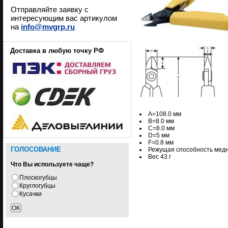
Отправляйте заявку с
интересующим вас артикулом
на
info@mvgrp.ru
Доставка в любую точку РФ
A=108.0 мм
B=8.0 мм
C=8.0 мм
D=5 мм
F=0.8 мм
ГОЛОСОВАНИЕ
Режущая способность медн
Вес 43 г
Что Вы используете чаще?
Плоскогубцы
Круглогубцы
Кусачки