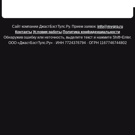
Cайт компании ДжастБэстТулс.Ру. Прием заявок:
info@mvgrp.ru
Контакты
Условия работы
Политика конфиденциальности
Обнаружив ошибку или неточность, выделите текст и нажмите Shift+Enter.
ООО «ДжастБэстТулс.Ру» · ИНН 7724376794 · ОГРН 1167746744802