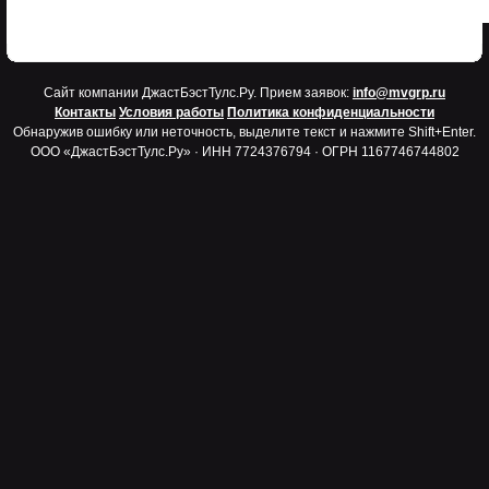
Cайт компании ДжастБэстТулс.Ру. Прием заявок:
info@mvgrp.ru
Контакты
Условия работы
Политика конфиденциальности
Обнаружив ошибку или неточность, выделите текст и нажмите Shift+Enter.
ООО «ДжастБэстТулс.Ру» · ИНН 7724376794 · ОГРН 1167746744802