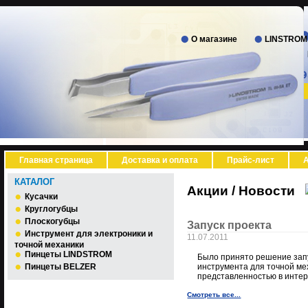
О магазине
LINSTROM
Главная страница
Доставка и оплата
Прайс-лист
А
КАТАЛОГ
Акции / Новости
Кусачки
Круглогубцы
Плоскогубцы
Запуск проекта
Инструмент для электроники и
11.07.2011
точной механики
Пинцеты LINDSTROM
Было принято решение запу
Пинцеты BELZER
инструмента для точной ме
представленностью в интер
Смотреть все...